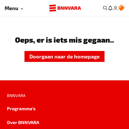
Menu
Oeps, er is iets mis gegaan..
Doorgaan naar de homepage
BNNVARA
Programma's
Over BNNVARA