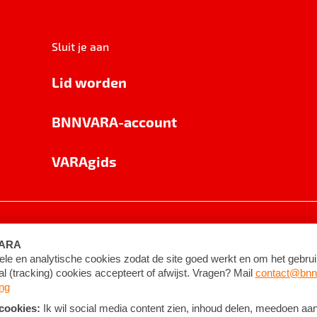
Sluit je aan
Lid worden
BNNVARA-account
VARAgids
voorwaarden
©
2026
BNNVARA