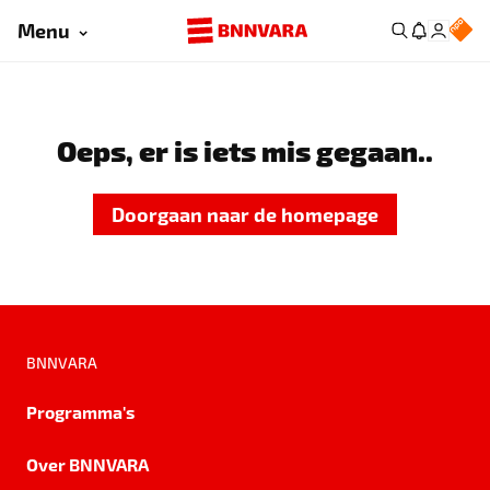
Menu
Oeps, er is iets mis gegaan..
Doorgaan naar de homepage
BNNVARA
Programma's
Over BNNVARA