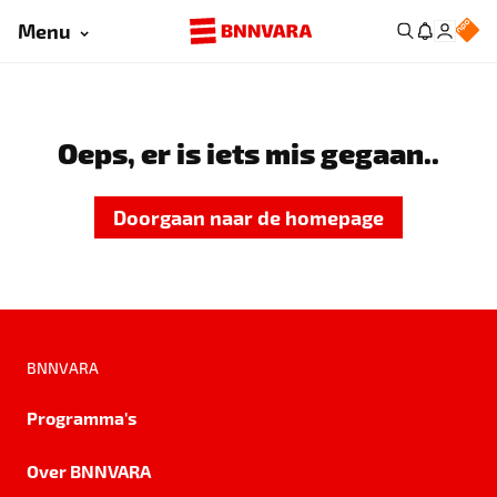
Menu
Oeps, er is iets mis gegaan..
Doorgaan naar de homepage
BNNVARA
Programma's
Over BNNVARA