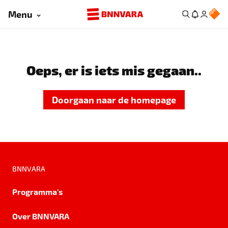
Menu
Oeps, er is iets mis gegaan..
Doorgaan naar de homepage
BNNVARA
Programma's
Over BNNVARA