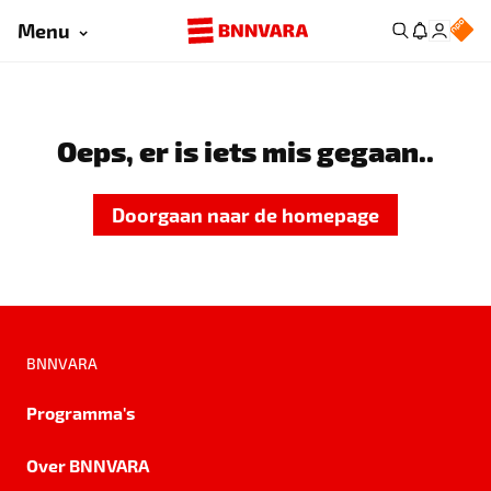
Menu
Oeps, er is iets mis gegaan..
Doorgaan naar de homepage
BNNVARA
Programma's
Over BNNVARA