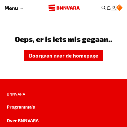
Menu
Oeps, er is iets mis gegaan..
Doorgaan naar de homepage
BNNVARA
Programma's
Over BNNVARA