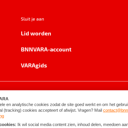
Sluit je aan
Lid worden
BNNVARA-account
VARAgids
voorwaarden
©
2026
BNNVARA