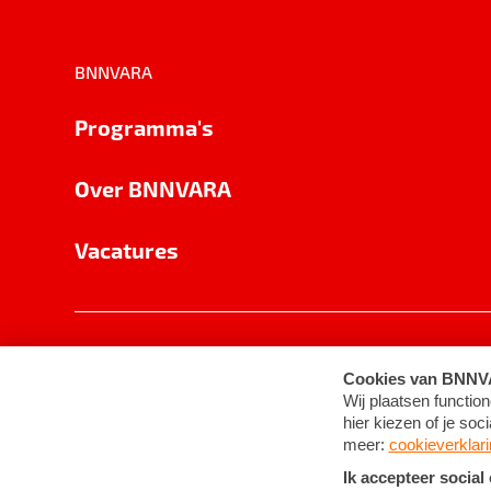
BNNVARA
Programma's
Over BNNVARA
Vacatures
Privacy
Cookie-instellingen
Algemene 