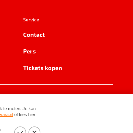
Service
Contact
Pers
Tickets kopen
RSIN 8531 62 402