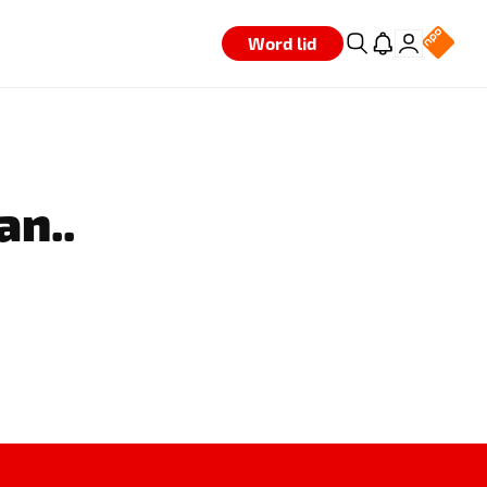
Word lid
an..