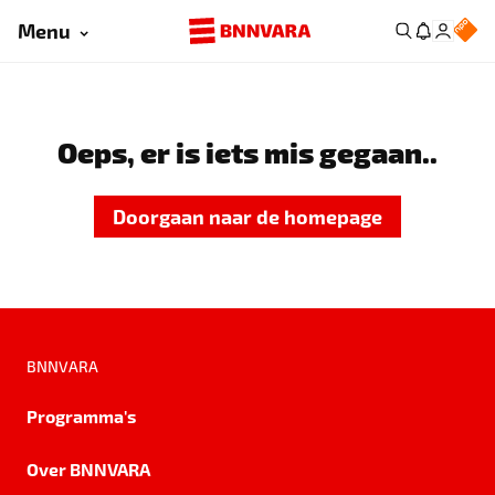
Menu
Oeps, er is iets mis gegaan..
Doorgaan naar de homepage
BNNVARA
Programma's
Over BNNVARA