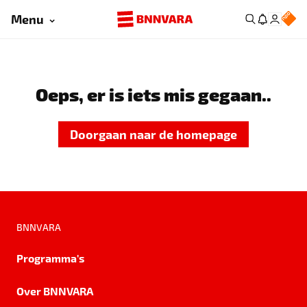
Menu
Oeps, er is iets mis gegaan..
Doorgaan naar de homepage
BNNVARA
Programma's
Over BNNVARA