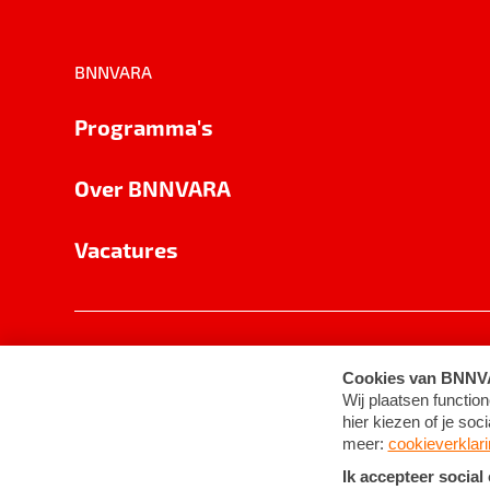
BNNVARA
Programma's
Over BNNVARA
Vacatures
Privacy
Cookie-instellingen
Algemene 