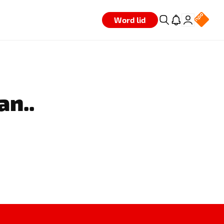
Word lid
an..