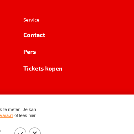
Service
Contact
Pers
Tickets kopen
RSIN 8531 62 402