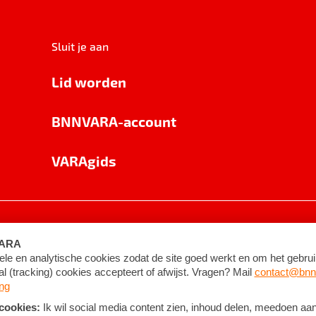
Sluit je aan
Lid worden
BNNVARA-account
VARAgids
voorwaarden
©
2026
BNNVARA