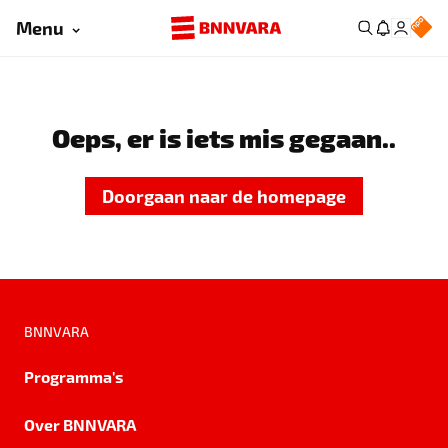
Menu
Oeps, er is iets mis gegaan..
Doorgaan naar de homepage
BNNVARA
Programma's
Over BNNVARA