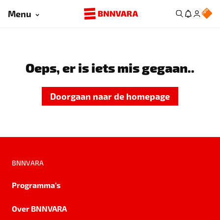
Menu
Oeps, er is iets mis gegaan..
Doorgaan naar de homepage
BNNVARA
Programma's
Over BNNVARA