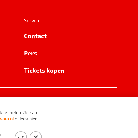
Service
Contact
Pers
Tickets kopen
RSIN 8531 62 402