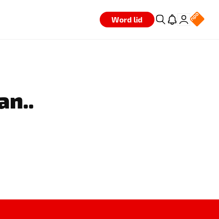
Word lid
an..