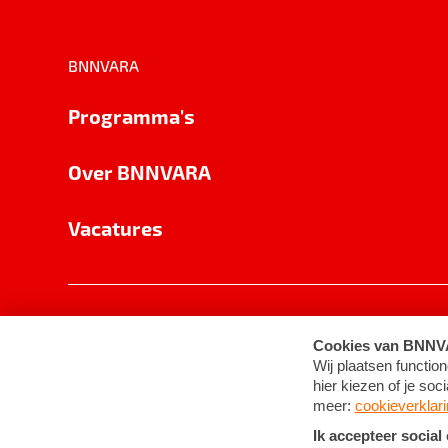
BNNVARA
Programma's
Over BNNVARA
Vacatures
Privacy
Cookie-instellingen
Algemene 