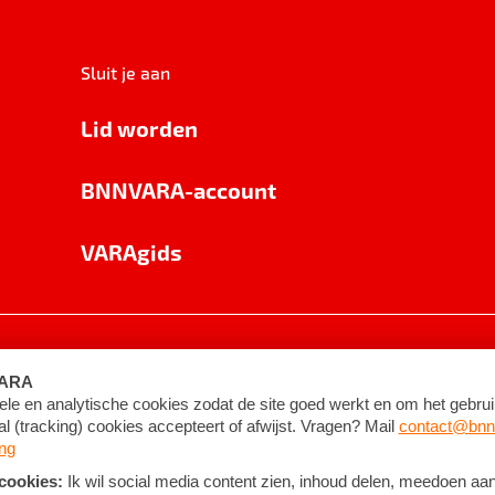
Sluit je aan
Lid worden
BNNVARA-account
VARAgids
voorwaarden
©
2026
BNNVARA