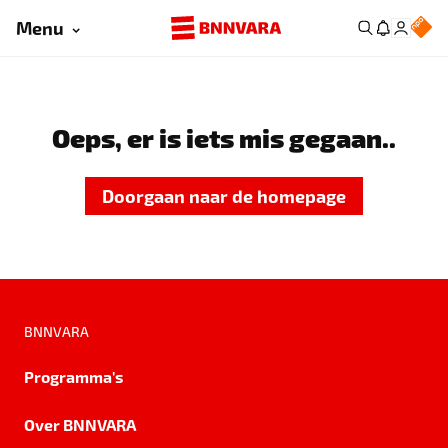
Menu
Oeps, er is iets mis gegaan..
Doorgaan naar de homepage
BNNVARA
Programma's
Over BNNVARA