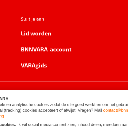
Sluit je aan
Lid worden
BNNVARA-account
VARAgids
voorwaarden
©
2026
BNNVARA