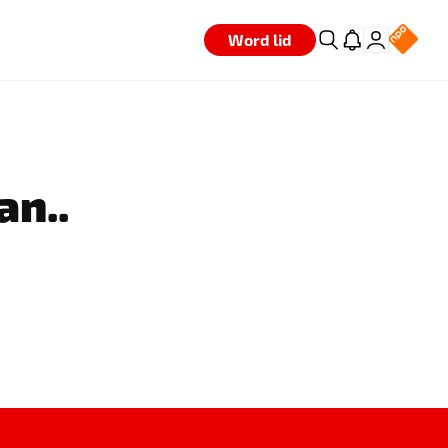
Word lid
an..