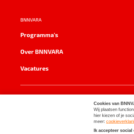
BNNVARA
Programma's
Over BNNVARA
Vacatures
Privacy
Cookie-instellingen
Algemene 