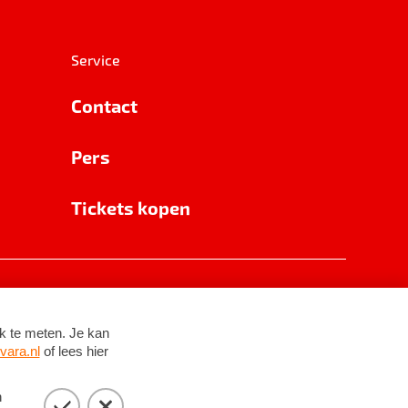
Service
Contact
Pers
Tickets kopen
RSIN 8531 62 402