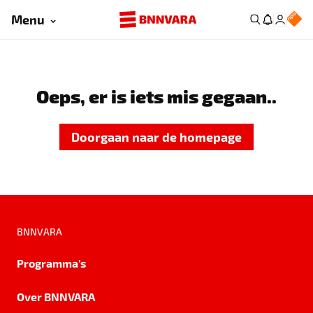
Menu
Oeps, er is iets mis gegaan..
Doorgaan naar de homepage
BNNVARA
Programma's
Over BNNVARA