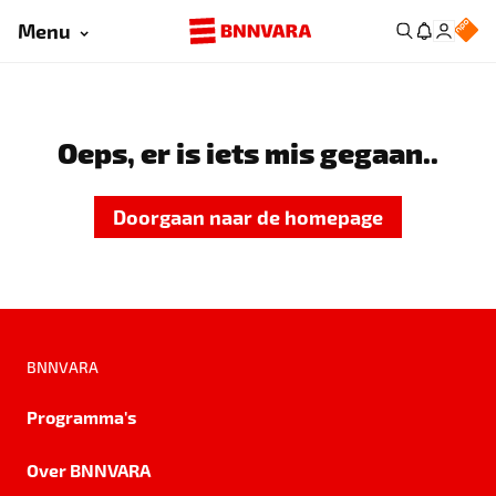
Menu
Oeps, er is iets mis gegaan..
Doorgaan naar de homepage
BNNVARA
Programma's
Over BNNVARA