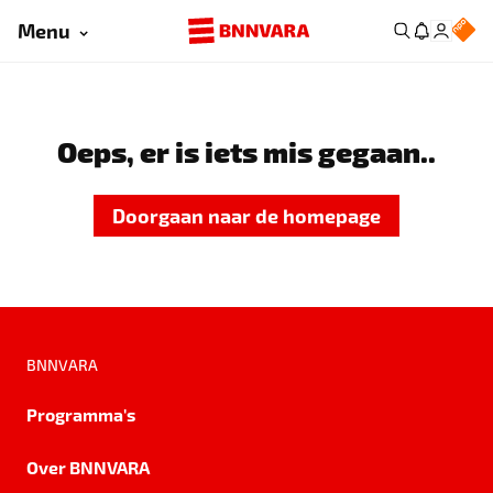
Menu
Oeps, er is iets mis gegaan..
Doorgaan naar de homepage
BNNVARA
Programma's
Over BNNVARA