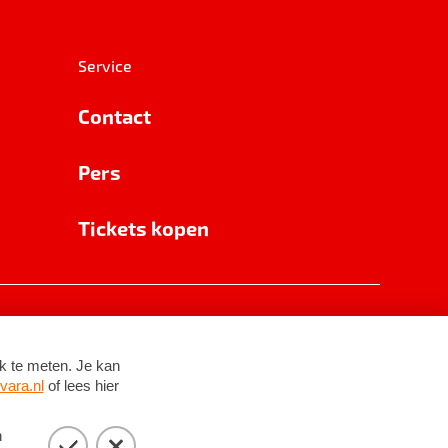
Service
Contact
Pers
Tickets kopen
RSIN 8531 62 402