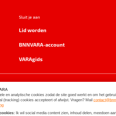
Sluit je aan
Lid worden
BNNVARA-account
VARAgids
voorwaarden
©
2026
BNNVARA