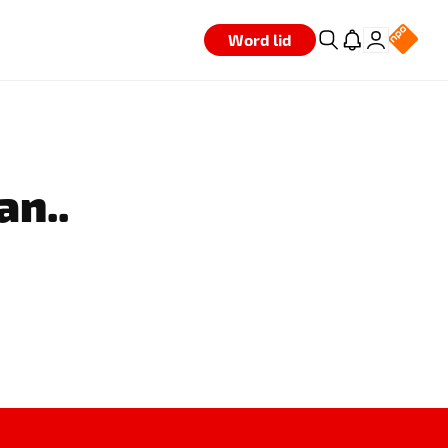
Word lid
an..