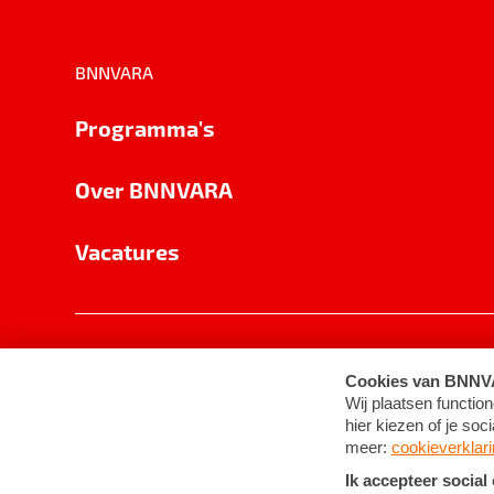
BNNVARA
Programma's
Over BNNVARA
Vacatures
Privacy
Cookie-instellingen
Algemene 