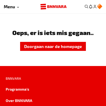
Menu
Oeps, er is iets mis gegaan..
Doorgaan naar de homepage
BNNVARA
Programma's
Over BNNVARA