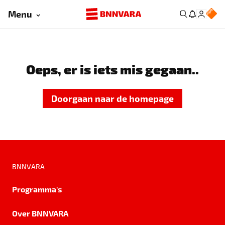
Menu
Oeps, er is iets mis gegaan..
Doorgaan naar de homepage
BNNVARA
Programma's
Over BNNVARA