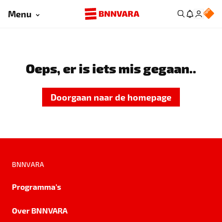
Menu
Oeps, er is iets mis gegaan..
Doorgaan naar de homepage
BNNVARA
Programma's
Over BNNVARA