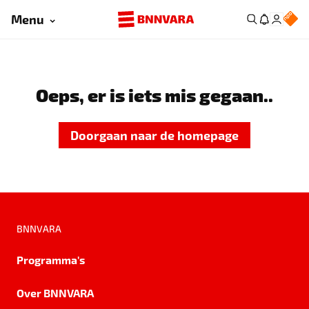
Menu
Oeps, er is iets mis gegaan..
Doorgaan naar de homepage
BNNVARA
Programma's
Over BNNVARA