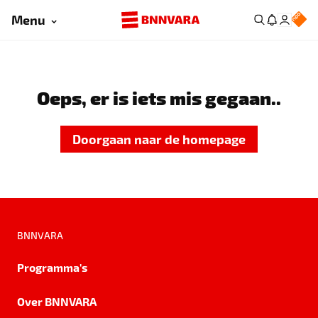
Menu
Oeps, er is iets mis gegaan..
Doorgaan naar de homepage
BNNVARA
Programma's
Over BNNVARA