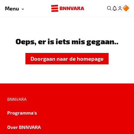
Menu
Oeps, er is iets mis gegaan..
Doorgaan naar de homepage
BNNVARA
Programma's
Over BNNVARA