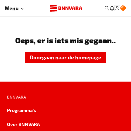
Menu
Oeps, er is iets mis gegaan..
Doorgaan naar de homepage
BNNVARA
Programma's
Over BNNVARA