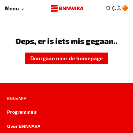
Menu
Oeps, er is iets mis gegaan..
Doorgaan naar de homepage
BNNVARA
Programma's
Over BNNVARA