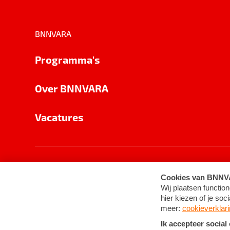
BNNVARA
Programma's
Over BNNVARA
Vacatures
Privacy
Cookie-instellingen
Algemene 