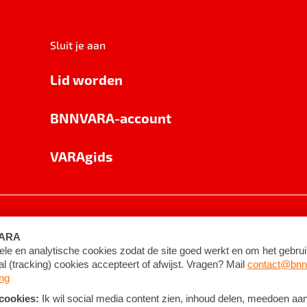
Sluit je aan
Lid worden
BNNVARA-account
VARAgids
voorwaarden
©
2026
BNNVARA