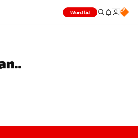
Word lid
an..