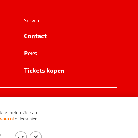
Service
Contact
Pers
Tickets kopen
RSIN 8531 62 402