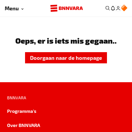
Menu
Oeps, er is iets mis gegaan..
Doorgaan naar de homepage
BNNVARA
Programma's
Over BNNVARA