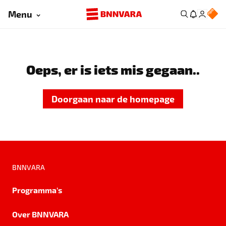
Menu
Oeps, er is iets mis gegaan..
Doorgaan naar de homepage
BNNVARA
Programma's
Over BNNVARA