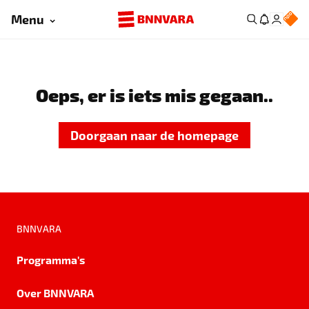
Menu
Oeps, er is iets mis gegaan..
Doorgaan naar de homepage
BNNVARA
Programma's
Over BNNVARA