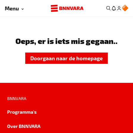
Menu
Oeps, er is iets mis gegaan..
Doorgaan naar de homepage
BNNVARA
Programma's
Over BNNVARA