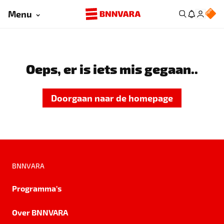
Menu
Oeps, er is iets mis gegaan..
Doorgaan naar de homepage
BNNVARA
Programma's
Over BNNVARA