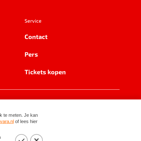
Service
Contact
Pers
Tickets kopen
RSIN 8531 62 402