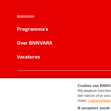
BNNVARA
Programma's
Over BNNVARA
Vacatures
Privacy
Cookie-instellingen
Algemene 