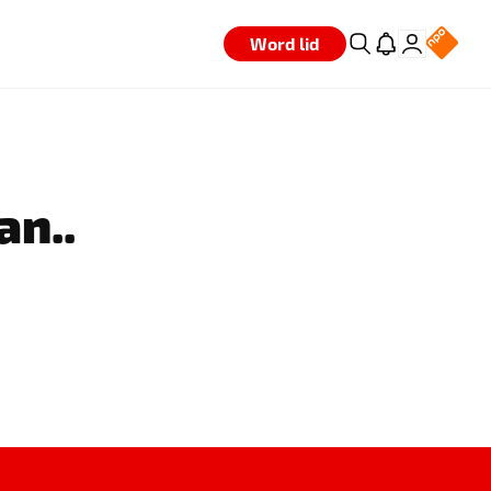
Word lid
an..