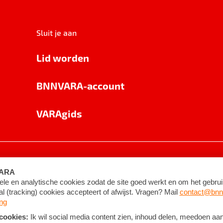
Sluit je aan
Lid worden
BNNVARA-account
VARAgids
voorwaarden
©
2026
BNNVARA