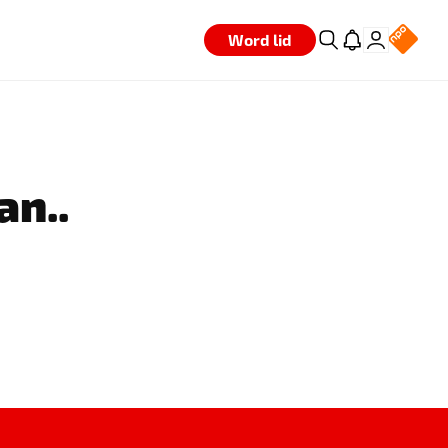
Word lid
an..