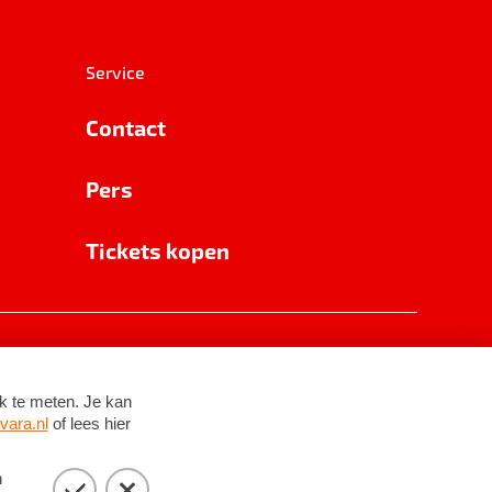
Service
Contact
Pers
Tickets kopen
RSIN 8531 62 402