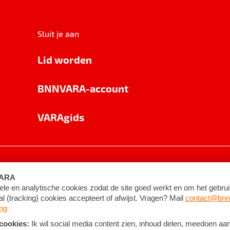
Sluit je aan
Lid worden
BNNVARA-account
VARAgids
voorwaarden
©
2026
BNNVARA