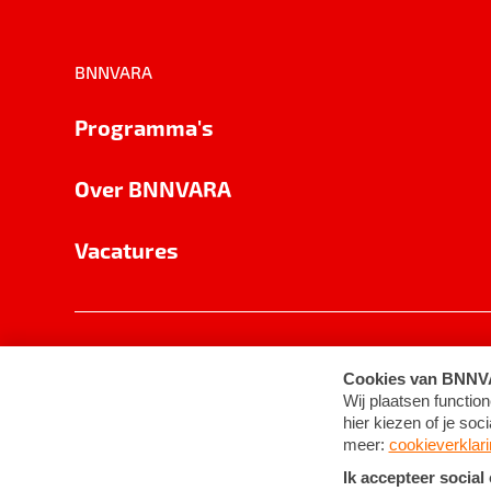
BNNVARA
Programma's
Over BNNVARA
Vacatures
Privacy
Cookie-instellingen
Algemene 