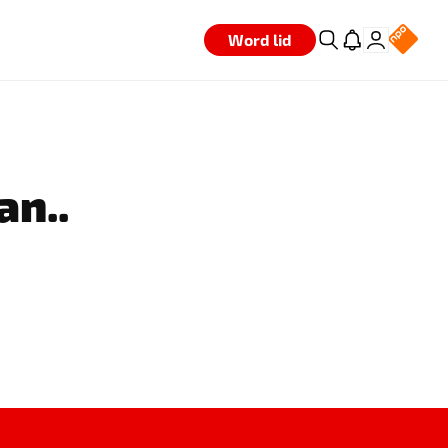
Word lid
an..