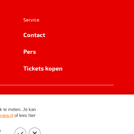
Service
Contact
Pers
Tickets kopen
RSIN 8531 62 402