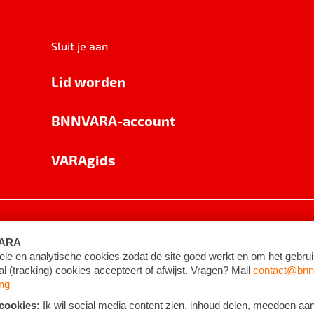
Sluit je aan
Lid worden
BNNVARA-account
VARAgids
voorwaarden
©
2026
BNNVARA