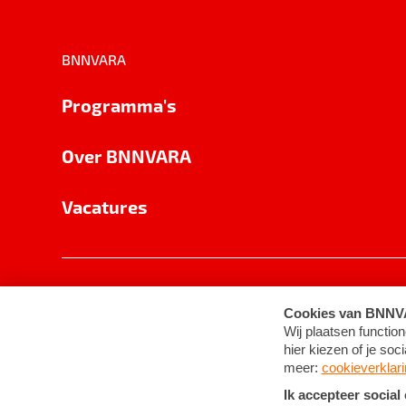
BNNVARA
Programma's
Over BNNVARA
Vacatures
Privacy
Cookie-instellingen
Algemene 