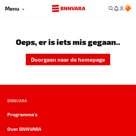
Menu
Oeps, er is iets mis gegaan..
Doorgaan naar de homepage
BNNVARA
Programma's
Over BNNVARA