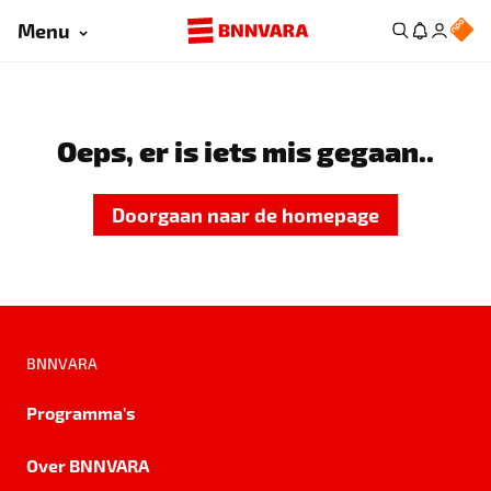
Menu
Oeps, er is iets mis gegaan..
Doorgaan naar de homepage
BNNVARA
Programma's
Over BNNVARA