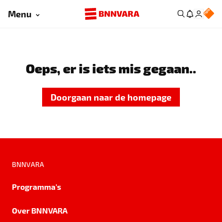
Menu
Oeps, er is iets mis gegaan..
Doorgaan naar de homepage
BNNVARA
Programma's
Over BNNVARA