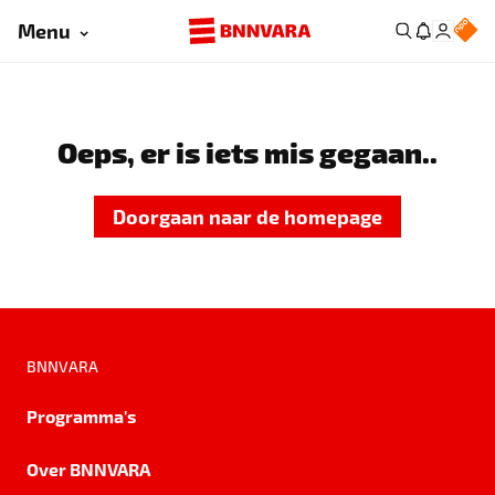
Menu
Oeps, er is iets mis gegaan..
Doorgaan naar de homepage
BNNVARA
Programma's
Over BNNVARA