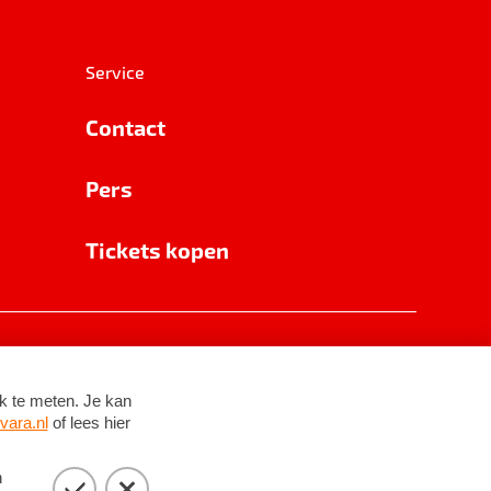
Service
Contact
Pers
Tickets kopen
RSIN 8531 62 402