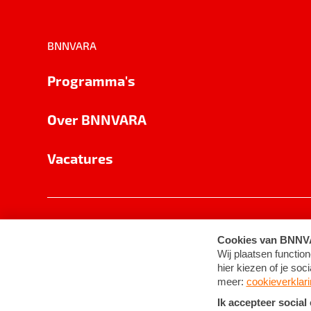
BNNVARA
Programma's
Over BNNVARA
Vacatures
Privacy
Cookie-instellingen
Algemene 