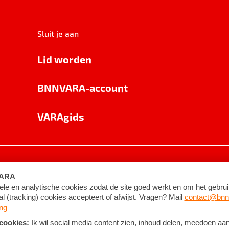
Sluit je aan
Lid worden
BNNVARA-account
VARAgids
voorwaarden
©
2026
BNNVARA