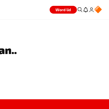
Word lid
an..