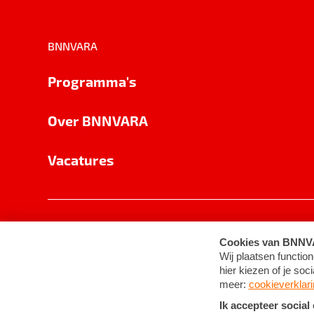
BNNVARA
Programma's
Over BNNVARA
Vacatures
Privacy
Cookie-instellingen
Algemene 