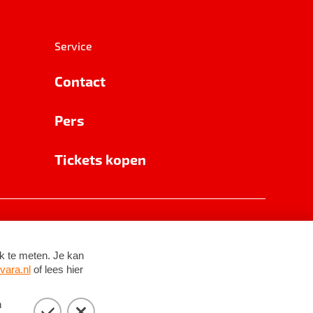
Service
Contact
Pers
Tickets kopen
RSIN 8531 62 402