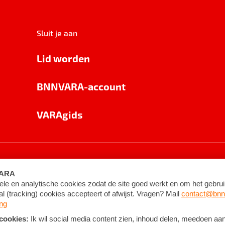
Sluit je aan
Lid worden
BNNVARA-account
VARAgids
voorwaarden
©
2026
BNNVARA