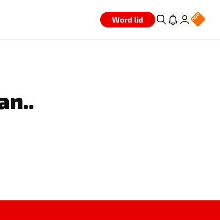
Word lid
an..