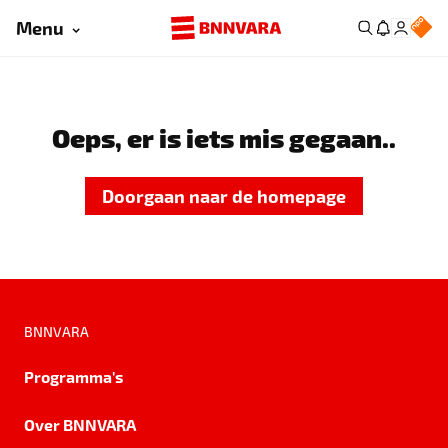
Menu
Oeps, er is iets mis gegaan..
Doorgaan naar de homepage
BNNVARA
Programma's
Over BNNVARA