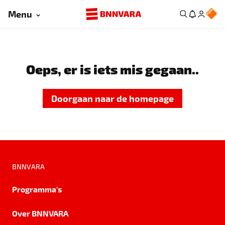
Menu
Oeps, er is iets mis gegaan..
Doorgaan naar de homepage
BNNVARA
Programma's
Over BNNVARA