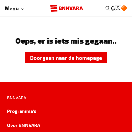
Menu
Oeps, er is iets mis gegaan..
Doorgaan naar de homepage
BNNVARA
Programma's
Over BNNVARA