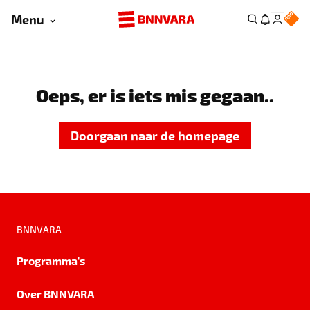
Menu
Oeps, er is iets mis gegaan..
Doorgaan naar de homepage
BNNVARA
Programma's
Over BNNVARA