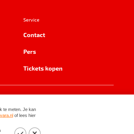
Service
Contact
Pers
Tickets kopen
RSIN 8531 62 402