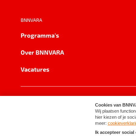
BNNVARA
Programma's
Over BNNVARA
Vacatures
Privacy
Cookie-instellingen
Algemene 