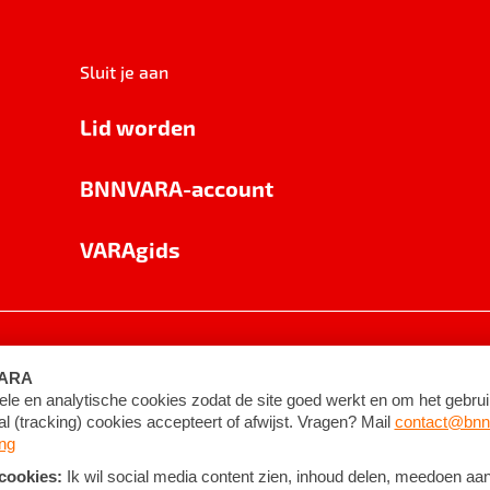
Sluit je aan
Lid worden
BNNVARA-account
VARAgids
voorwaarden
©
2026
BNNVARA