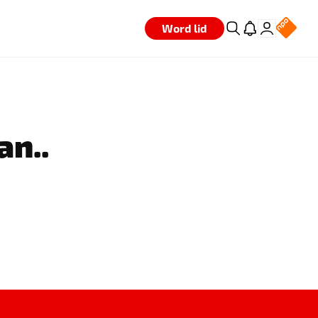
Word lid
an..