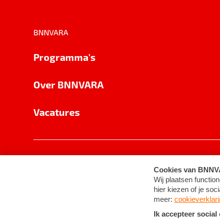
BNNVARA
Programma's
Over BNNVARA
Vacatures
Privacy
Cookie-instellingen
Algemene 