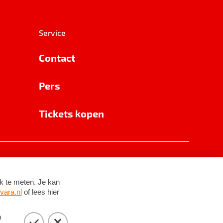
Service
Contact
Pers
Tickets kopen
RSIN 8531 62 402