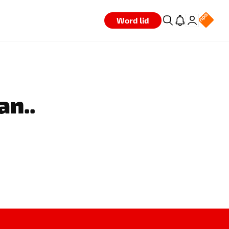
Word lid
an..