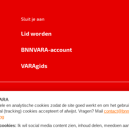
Sluit je aan
Lid worden
BNNVARA-account
VARAgids
voorwaarden
©
2026
BNNVARA