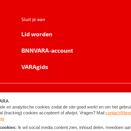
Sluit je aan
Lid worden
BNNVARA-account
VARAgids
voorwaarden
©
2026
BNNVARA