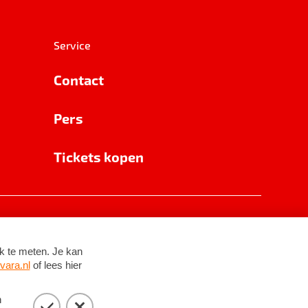
Service
Contact
Pers
Tickets kopen
RSIN 8531 62 402