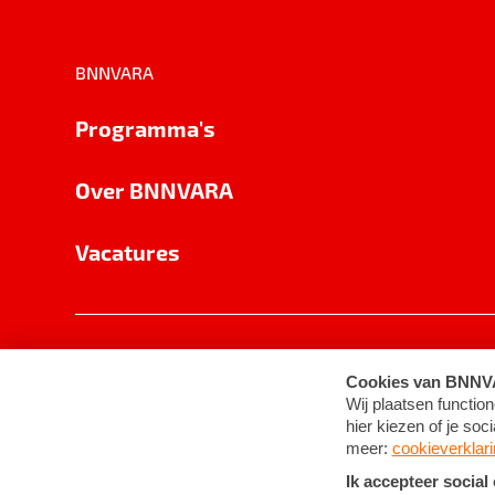
BNNVARA
Programma's
Over BNNVARA
Vacatures
Privacy
Cookie-instellingen
Algemene 