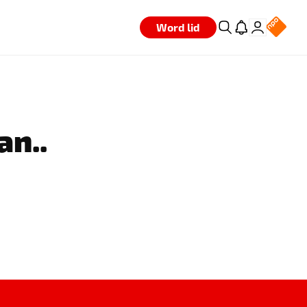
Word lid
an..